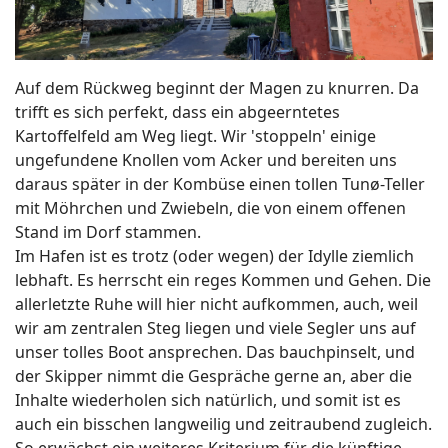
Auf dem Rückweg beginnt der Magen zu knurren. Da
trifft es sich perfekt, dass ein abgeerntetes
Kartoffelfeld am Weg liegt. Wir 'stoppeln' einige
ungefundene Knollen vom Acker und bereiten uns
daraus später in der Kombüse einen tollen Tunø-Teller
mit Möhrchen und Zwiebeln, die von einem offenen
Stand im Dorf stammen.
Im Hafen ist es trotz (oder wegen) der Idylle ziemlich
lebhaft. Es herrscht ein reges Kommen und Gehen. Die
allerletzte Ruhe will hier nicht aufkommen, auch, weil
wir am zentralen Steg liegen und viele Segler uns auf
unser tolles Boot ansprechen. Das bauchpinselt, und
der Skipper nimmt die Gespräche gerne an, aber die
Inhalte wiederholen sich natürlich, und somit ist es
auch ein bisschen langweilig und zeitraubend zugleich.
So erwächst ein weiteres Kriterium für die künftige