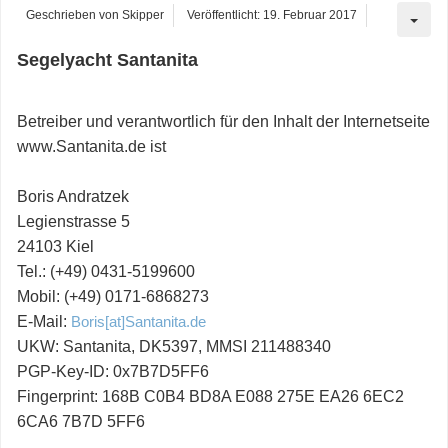
Geschrieben von
Skipper
Veröffentlicht: 19. Februar 2017
Segelyacht Santanita
Betreiber und verantwortlich für den Inhalt der Internetseite
www.Santanita.de ist
Boris Andratzek
Legienstrasse 5
24103 Kiel
Tel.: (+49) 0431-5199600
Mobil: (+49) 0171-6868273
E-Mail:
Boris[at]Santanita.de
UKW: Santanita, DK5397, MMSI 211488340
PGP-Key-ID: 0x7B7D5FF6
Fingerprint: 168B C0B4 BD8A E088 275E EA26 6EC2
6CA6 7B7D 5FF6